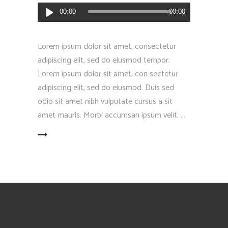
Reproductor
00:00
00:00
de
Audio
Lorem ipsum dolor sit amet, consectetur
adipiscing elit, sed do eiusmod tempor.
Lorem ipsum dolor sit amet, con sectetur
adipiscing elit, sed do eiusmod. Duis sed
odio sit amet nibh vulputate cursus a sit
amet mauris. Morbi accumsan ipsum velit.
EAD MORE