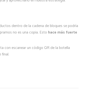
al y aprovecharlo en nuestra estrategia.
productos dentro de la cadena de bloques se podría
mpramos no es una copia. Esto
hace más fuerte
sta con escanear un código QR de la botella
final.