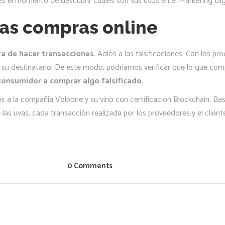
 el momento de descubrir cuáles son sus usos en el Marketing Digit
las compras online
ra de hacer transacciones
. Adiós a las falsificaciones. Con los 
 su destinatario. De este modo, podríamos verificar que lo que co
l consumidor a comprar algo falsificado
.
a la compañía Volpone y su vino con certificación Blockchain. Ba
las uvas, cada transacción realizada por los proveedores y el cliente 
0 Comments