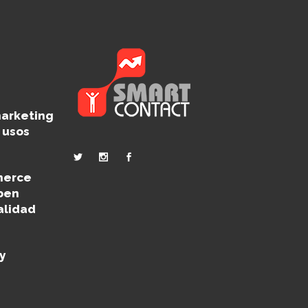
marketing
s usos
merce
ben
alidad
y