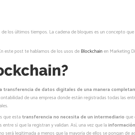
a de los últimos tiempos. La cadena de bloques es un concepto que 
 En este post te hablamos de los usos de
Blockchain
en Marketing Dig
lockchain?
la transferencia de datos digitales de una manera completa
contabilidad de una empresa donde están registradas todas las entra
ales.
es que esta
transferencia no necesita de un intermediario
que 
entre sí que la registran y validan. Así, una vez que la
información
no será legitimada a menos que la mayoría de ellos se pongan de ac