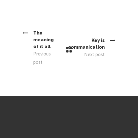
The
meaning
Key is
of it all
communication
Previous
Next post
post